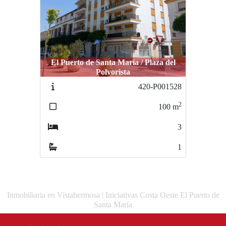
El Puerto de Santa María / Plaza del
Polvorista
420-P001528
2
100
m
3
1
Inmobiliaria en Vistahermosa | Iniciativas Costa Oeste El Puerto de
Santa María